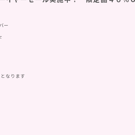
ンバー
下
ｆｆとなります