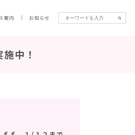
ス案内
お知らせ
実施中！
ｆｆ １/１２まで